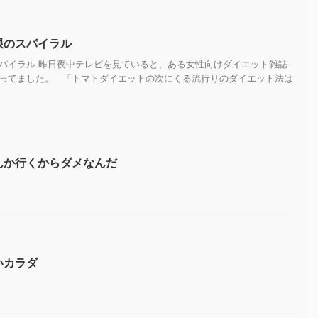
限のスパイラル
パイラル 昨日夜中テレビを見ていると、ある女性向けダイエット雑誌
ってました。 「トマトダイエットの次にくる流行りのダイエット法は
んか行くからダメなんだ
いカラダ