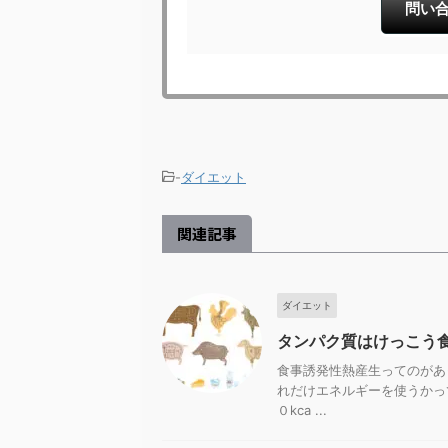
問い合
-
ダイエット
関連記事
ダイエット
タンパク質はけっこう
食事誘発性熱産生ってのがあ
れだけエネルギーを使うかって
０kca ...