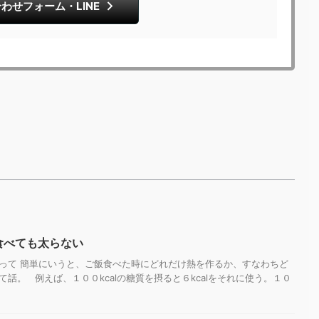
わせフォーム・LINE
食べても太らない
って 簡単にいうと、ご飯食べた時にどれだけ熱を作るか、すなわちど
話。 例えば、１００kcalの糖質を摂ると６kcalをそれに使う。１０