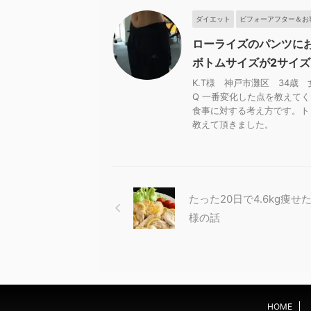
ダイエット
ビフォーアフター＆お
ローライズのパンツに
ボトムサイズが2サイ
K.T様 神戸市灘区 34歳 
Q 一番変化した点を教えて
食事に対する考え方です。ト
教えて頂きました。
たった20日で4.6kg痩せ
様の話
HOME