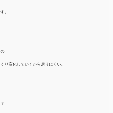
です。
ソの
っくり変化していくから
戻りにくい。
ょ？