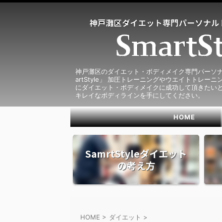
神戸灘区のダイエット・ボディメイク専門パーソナ
artStyle」 加圧トレーニングやウエイトトレー
にダイエット・ボディメイクに成功して頂きたいと
キレイなボディラインを手にしてください。
HOME
SamrtStyleダイエット
の考え方
HOME
>
ダイエット
>