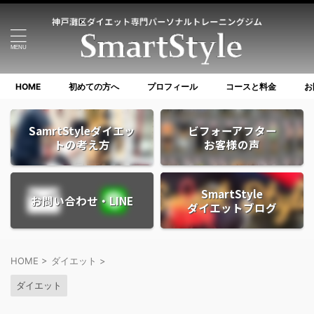
HOME
初めての方へ
プロフィール
コースと料金
お
SamrtStyleダイエッ
ビフォーアフター
トの考え方
お客様の声
SmartStyle
お問い合わせ・LINE
ダイエットブログ
HOME
>
ダイエット
>
ダイエット