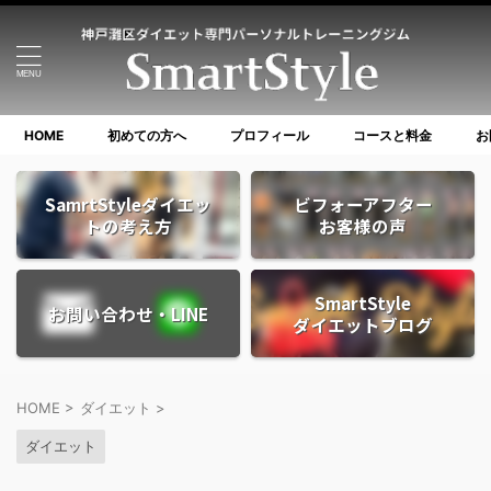
HOME
初めての方へ
プロフィール
コースと料金
お
SamrtStyleダイエッ
ビフォーアフター
トの考え方
お客様の声
SmartStyle
お問い合わせ・LINE
ダイエットブログ
HOME
>
ダイエット
>
ダイエット