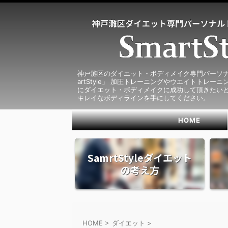
神戸灘区のダイエット・ボディメイク専門パーソナ
artStyle」 加圧トレーニングやウエイトトレー
にダイエット・ボディメイクに成功して頂きたいと
キレイなボディラインを手にしてください。
HOME
SamrtStyleダイエット
の考え方
HOME
>
ダイエット
>