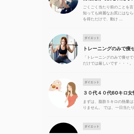
ごくごく当たり前のことを言
知っても綺麗なお尻にはなら
を得ただけで、動け ...
ダイエット
トレーニングのみで痩
「トレーニングのみで痩せて
だけでは厳しいです・・・。」 
ダイエット
３０代４０代60キロ
まずは、脂肪５キロの熱量は36,
りません。 では、一日当たりとな
ダイエット