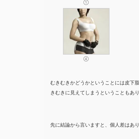
①
④
むきむきかどうかということには皮下
きむきに見えてしまうということもあ
先に結論から言いますと、個人差はあ