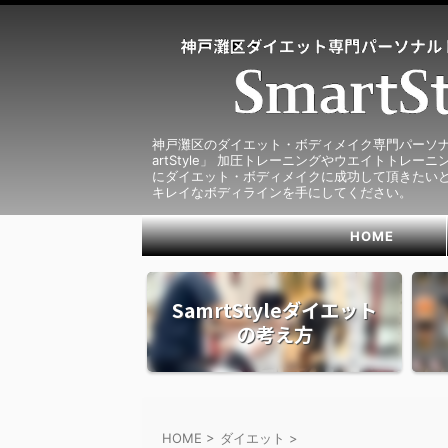
神戸灘区のダイエット・ボディメイク専門パーソナ
artStyle」 加圧トレーニングやウエイトトレー
にダイエット・ボディメイクに成功して頂きたいと
キレイなボディラインを手にしてください。
HOME
SamrtStyleダイエット
の考え方
HOME
>
ダイエット
>