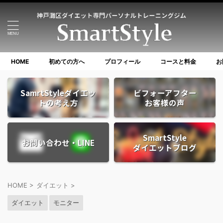
HOME
初めての方へ
プロフィール
コースと料金
お
SamrtStyleダイエッ
ビフォーアフター
トの考え方
お客様の声
SmartStyle
お問い合わせ・LINE
ダイエットブログ
HOME
>
ダイエット
>
ダイエット
モニター